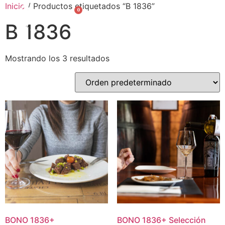
Inicio
/ Productos etiquetados “B 1836”
0
English
B 1836
Mostrando los 3 resultados
BONO
1836
+
BONO
1836
+
Selección