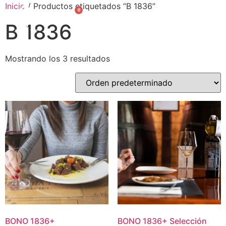
Inicio
/ Productos etiquetados “B 1836”
0
English
B 1836
Mostrando los 3 resultados
BONO
1836
+
BONO
1836
+
Selección