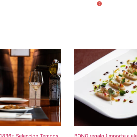
0
English
1836
+
Selección Tempos
BONO regalo (Importe a ele