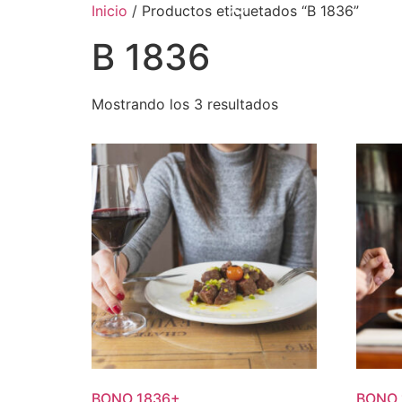
Inicio
/ Productos etiquetados “B 1836”
B 1836
Mostrando los 3 resultados
BONO
1836
+
BONO