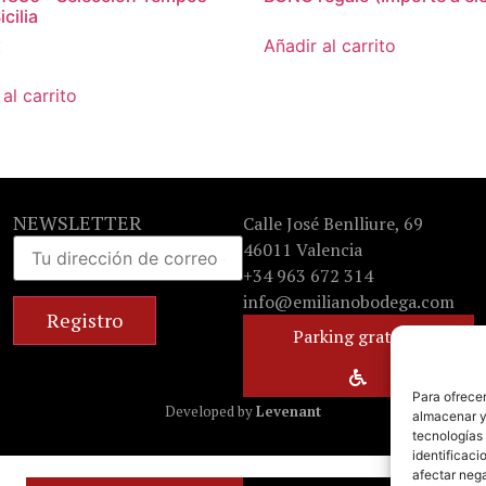
cilia
Añadir al carrito
€
al carrito
NEWSLETTER
Calle José Benlliure, 69
46011 Valencia
+34 963 672 314
info@emilianobodega.com
Parking gratuito
Para ofrecer
Developed by
Levenant
almacenar y/
tecnologías
identificaci
afectar nega