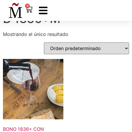
Inicio
/ Productos etiquetados “B 1836+M”
0
B 1836+M
Mostrando el único resultado
BONO
1836
+
CON