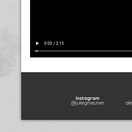
Instagram
@juliegmeunier
al