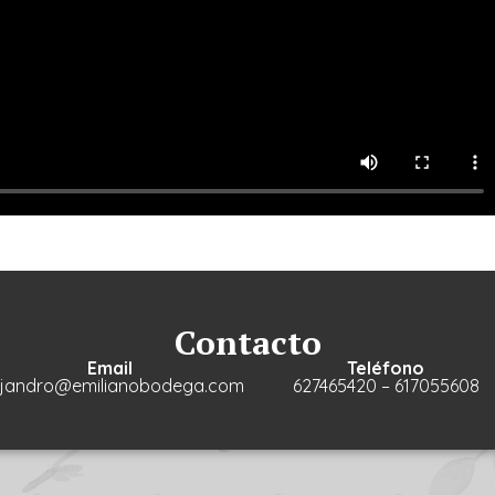
Contacto
Email
Teléfono
ejandro@emilianobodega.com
627465420 – 617055608