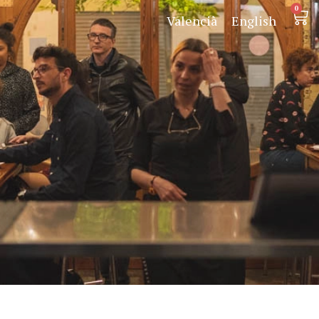
0
Valencià
English