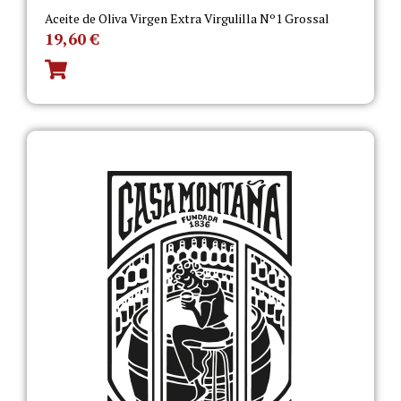
Aceite de Oliva Virgen Extra Virgulilla Nº1 Grossal
19,60
€