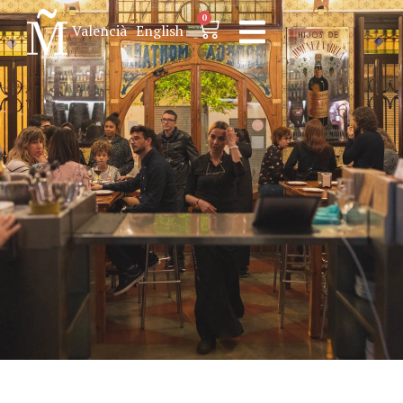
0
Valencià
English