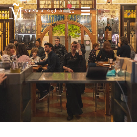
0
Valencià
English