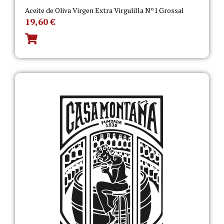
Aceite de Oliva Virgen Extra Virgulilla Nº1 Grossal
19,60
€