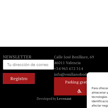
NEWSLETTER
Calle José Benlliure, 69
46011 Valencia
+34 963 672 314
info@emilianobodega.com
Parking gratuito
Para ofrecer
almacenar y/
tecnologías
Developed by
Levenant
identificaci
afectar nega