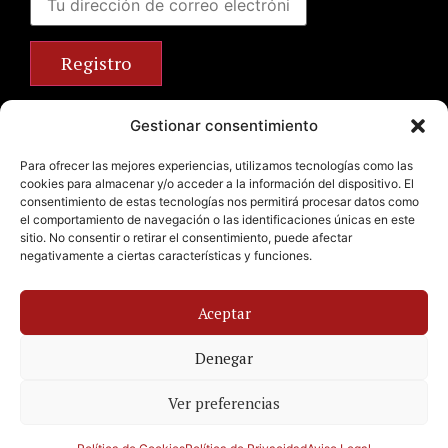
Calle José Benlliure, 69 46011 Valencia
Gestionar consentimiento
+34 963 672 314
info@emilianobodega.com
Para ofrecer las mejores experiencias, utilizamos tecnologías como las
cookies para almacenar y/o acceder a la información del dispositivo. El
Parking gratuito
consentimiento de estas tecnologías nos permitirá procesar datos como
el comportamiento de navegación o las identificaciones únicas en este
sitio. No consentir o retirar el consentimiento, puede afectar
negativamente a ciertas características y funciones.
Aviso Legal
Política de Privacidad
Aceptar
Política de Cookies
Denegar
Developed by
Levenant
Ver preferencias
Reservar
+34 963 672 314