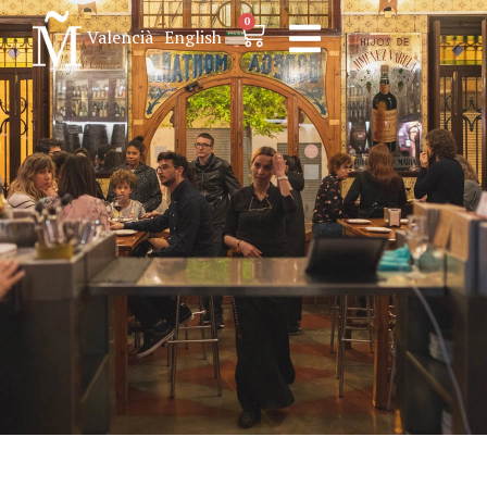
0
Valencià
English