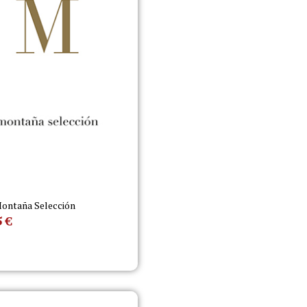
ontaña Selección
5
€