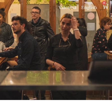
0
Valencià
English