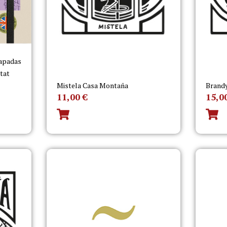
capadas
itat
Mistela Casa Montaña
Brand
11,00
€
15,0