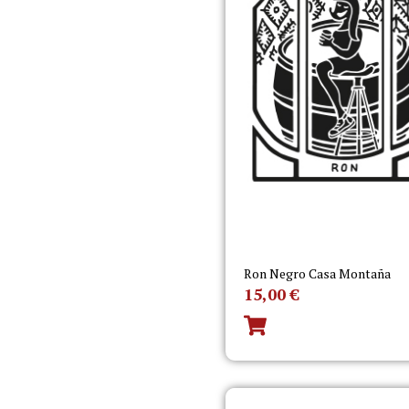
Ron Negro Casa Montaña
15,00
€