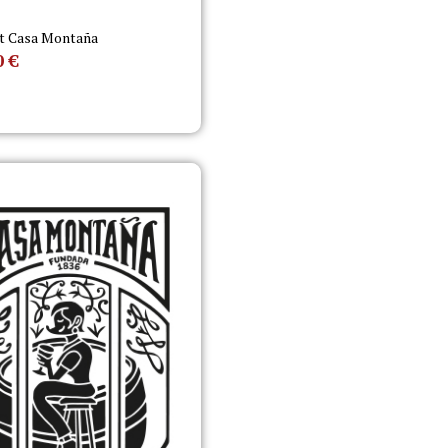
t Casa Montaña
0
€