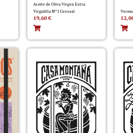
Aceite de Oliva Virgen Extra
Virgulilla Nº1 Grossal
Vermu
19,60
€
12,0