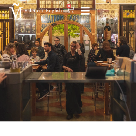
0
Valencià
English