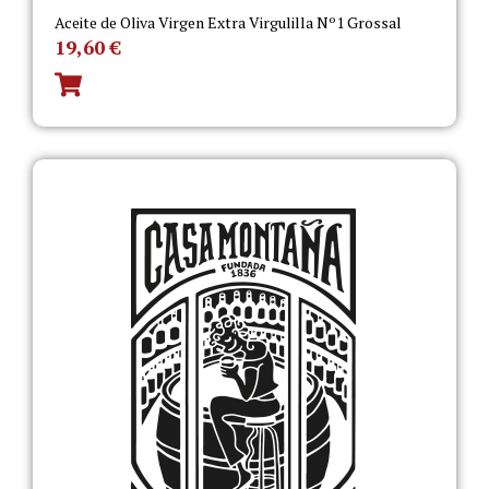
Aceite de Oliva Virgen Extra Virgulilla Nº1 Grossal
19,60
€