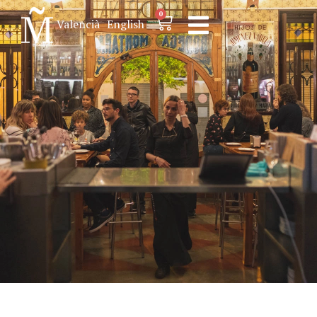
0
Valencià
English