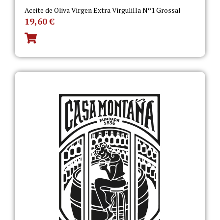
Aceite de Oliva Virgen Extra Virgulilla Nº1 Grossal
19,60
€