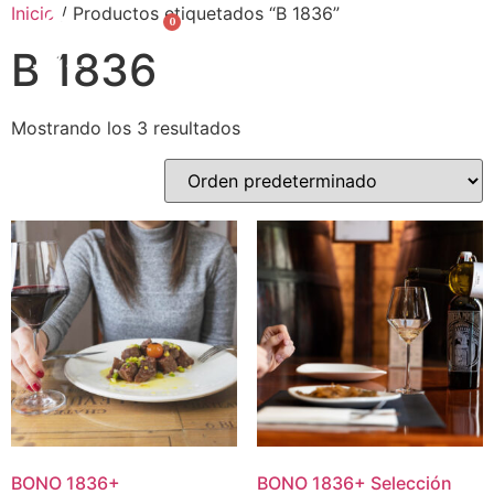
Inicio
/ Productos etiquetados “B 1836”
0
English
B 1836
Mostrando los 3 resultados
BONO
1836
+
BONO
1836
+
Selección