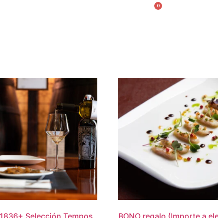
0
English
1836
+
Selección Tempos
BONO regalo (Importe a ele