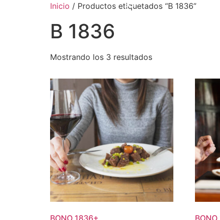
Inicio
/ Productos etiquetados “B 1836”
B 1836
Mostrando los 3 resultados
BONO
1836
+
BONO