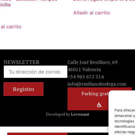
cilia
Añadir al carrito
€
al carrito
NEWSLETTER
Calle José Benlliure, 69
46011 Valencia
+34 963 672 314
info@emilianobodega.com
Parking gratuito
Para ofrecer
Developed by
Levenant
almacenar y/
tecnologías
identificaci
afectar nega