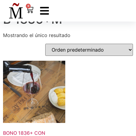
Inicio
/ Productos etiquetados “B 1836+M”
0
B 1836+M
Mostrando el único resultado
BONO
1836
+
CON