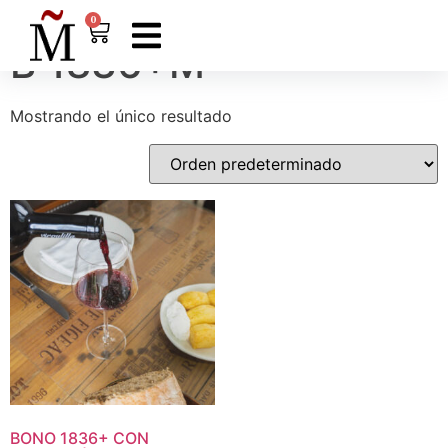
Inicio
/ Productos etiquetados “B 1836+M”
0
B 1836+M
Mostrando el único resultado
BONO
1836
+
CON