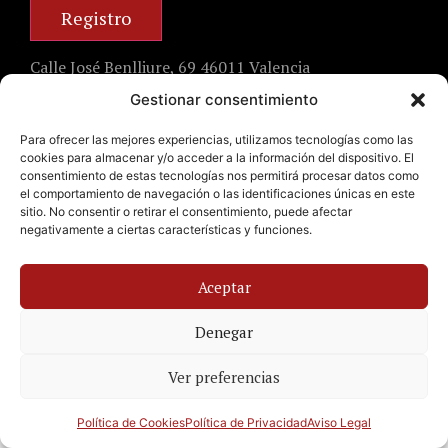
Calle José Benlliure, 69 46011 Valencia
+34 963 672 314
Gestionar consentimiento
info@emilianobodega.com
Para ofrecer las mejores experiencias, utilizamos tecnologías como las
Parking gratuito
cookies para almacenar y/o acceder a la información del dispositivo. El
consentimiento de estas tecnologías nos permitirá procesar datos como
el comportamiento de navegación o las identificaciones únicas en este
sitio. No consentir o retirar el consentimiento, puede afectar
Aviso Legal
negativamente a ciertas características y funciones.
Política de Privacidad
Política de Cookies
Aceptar
Developed by
Levenant
Denegar
Ver preferencias
Reservar
+34 963 672 314
Política de Cookies
Política de Privacidad
Aviso Legal