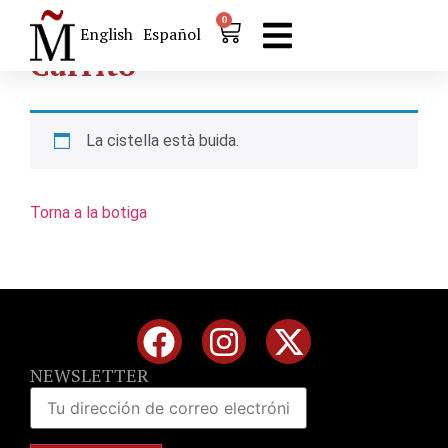
0
English
Español
Carrito
La cistella està buida.
Torna a la botiga
NEWSLETTER