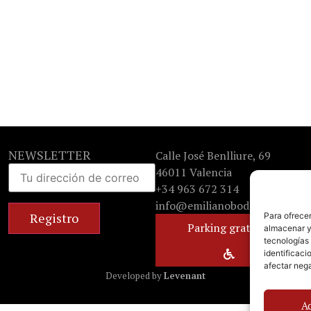
NEWSLETTER
Calle José Benlliure, 69
46011 Valencia
+34 963 672 314
info@emilianobodega.com
Para ofrecer
Parking gratuito
almacenar y/
tecnologías
identificaci
afectar nega
Developed by
Levenant
A