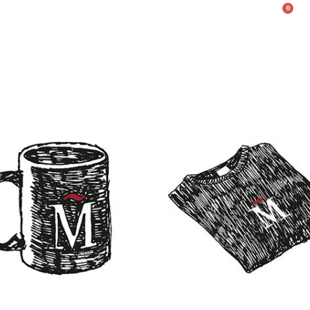
0
Valencià
English