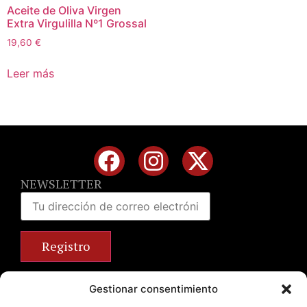
Aceite de Oliva Virgen
Extra Virgulilla Nº1 Grossal
19,60
€
Leer más
NEWSLETTER
Calle José Benlliure, 69 46011 Valencia
Gestionar consentimiento
+34 963 672 314