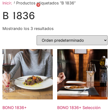
Inicio
/ Productos etiquetados “B 1836”
0
English
B 1836
Mostrando los 3 resultados
BONO
1836
+
BONO
1836
+
Selección