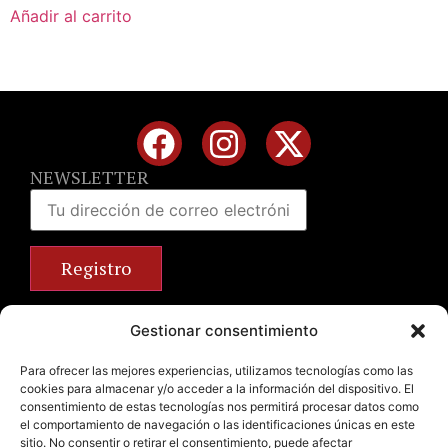
Añadir al carrito
NEWSLETTER
Calle José Benlliure, 69 46011 Valencia
Gestionar consentimiento
+34 963 672 314
info@emilianobodega.com
Para ofrecer las mejores experiencias, utilizamos tecnologías como las
cookies para almacenar y/o acceder a la información del dispositivo. El
Parking gratuito
consentimiento de estas tecnologías nos permitirá procesar datos como
el comportamiento de navegación o las identificaciones únicas en este
sitio. No consentir o retirar el consentimiento, puede afectar