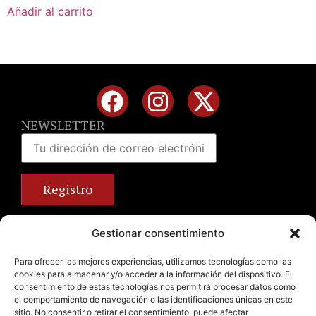
Añadir al carrito
NEWSLETTER
Calle José Benlliure, 69 46011 Valencia
Gestionar consentimiento
+34 963 672 314
info@emilianobodega.com
Para ofrecer las mejores experiencias, utilizamos tecnologías como las
cookies para almacenar y/o acceder a la información del dispositivo. El
Parking gratuito
consentimiento de estas tecnologías nos permitirá procesar datos como
el comportamiento de navegación o las identificaciones únicas en este
sitio. No consentir o retirar el consentimiento, puede afectar