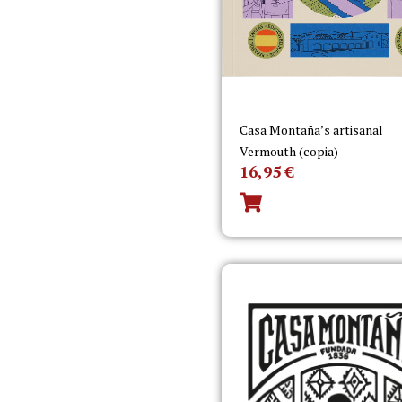
Casa Montaña’s artisanal
Vermouth (copia)
16,95
€