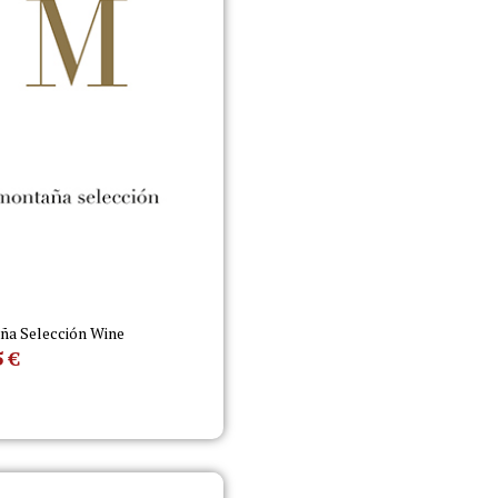
a Selección Wine
5
€