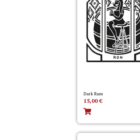
Dark Rum
15,00
€