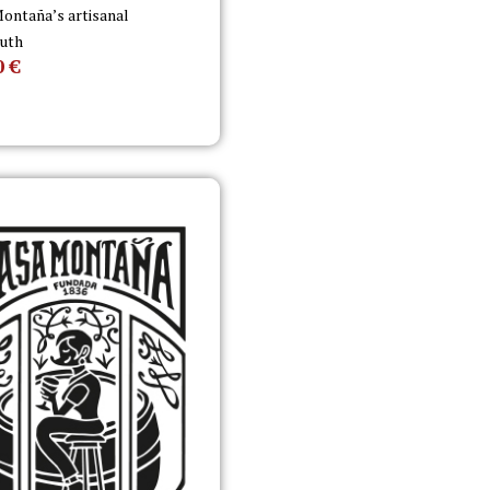
ontaña’s artisanal
uth
0
€