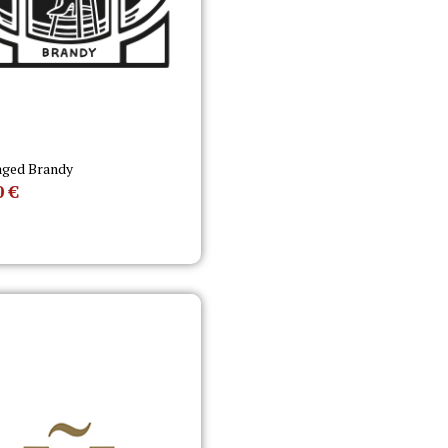
aged Brandy
0
€