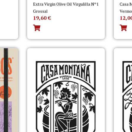
Extra Virgin Olive Oil Virgulilla Nº1
Casa M
Grossal
Vermo
19,60
€
12,0