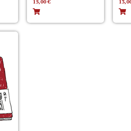
15,00
€
13,0