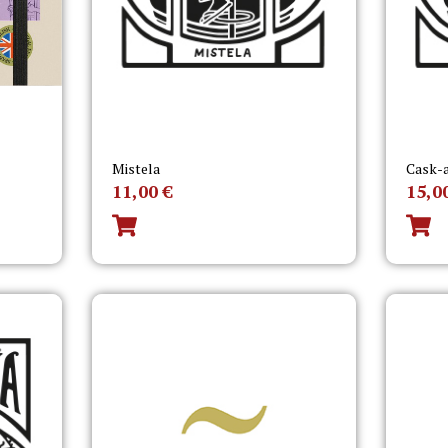
Mistela
Cask-
11,00
€
15,0