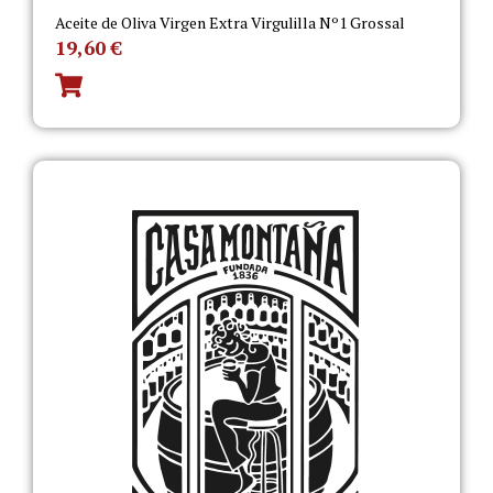
Aceite de Oliva Virgen Extra Virgulilla Nº1 Grossal
19,60
€