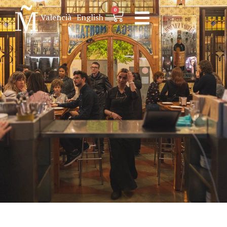
0
Valencià
English