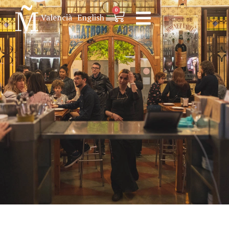
0
Valencià
English