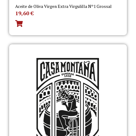
Aceite de Oliva Virgen Extra Virgulilla Nº1 Grossal
19,60
€