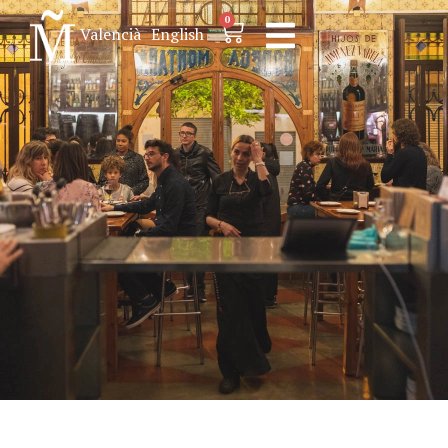
0
Valencià
English