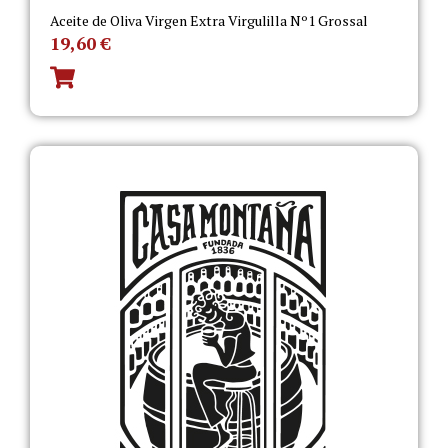
Aceite de Oliva Virgen Extra Virgulilla Nº1 Grossal
19,60
€