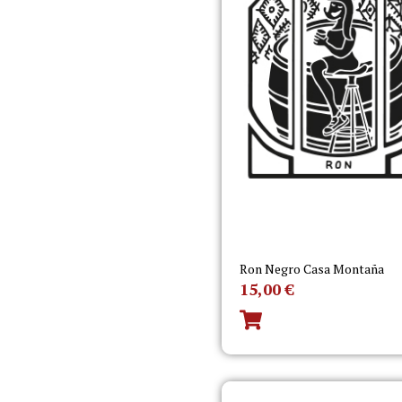
Ron Negro Casa Montaña
15,00
€