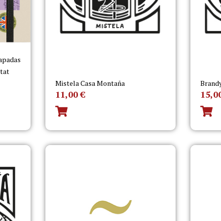
capadas
itat
Mistela Casa Montaña
Brand
11,00
€
15,0