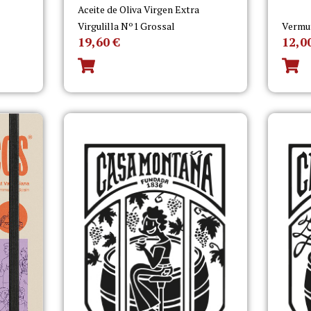
Aceite de Oliva Virgen Extra
Virgulilla Nº1 Grossal
Vermu
19,60
€
12,0