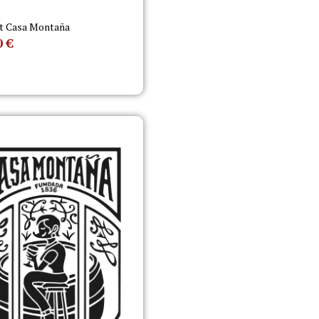
t Casa Montaña
0
€