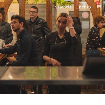
0
Valencià
English