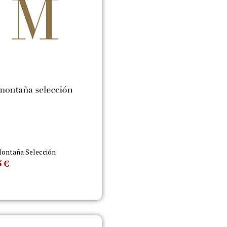
ontaña Selección
5
€