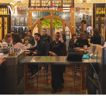
0
Valencià
English