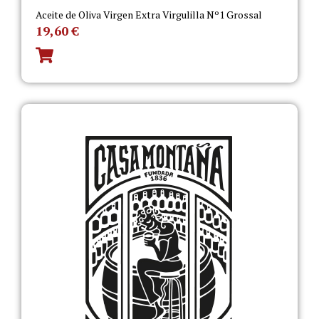
Aceite de Oliva Virgen Extra Virgulilla Nº1 Grossal
19,60
€