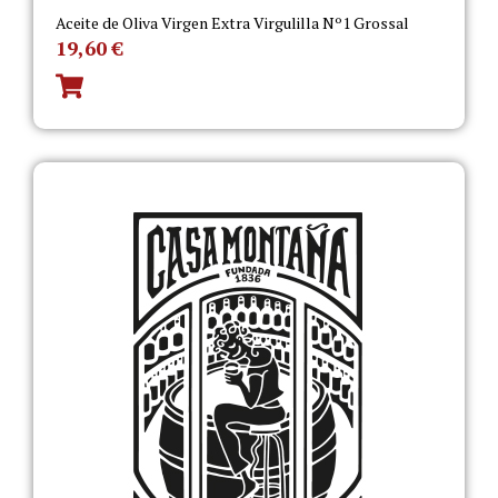
Aceite de Oliva Virgen Extra Virgulilla Nº1 Grossal
19,60
€