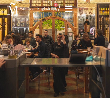
0
Valencià
English