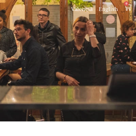
0
Valencià
English