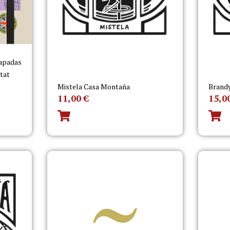
capadas
itat
Mistela Casa Montaña
Brand
11,00
€
15,0