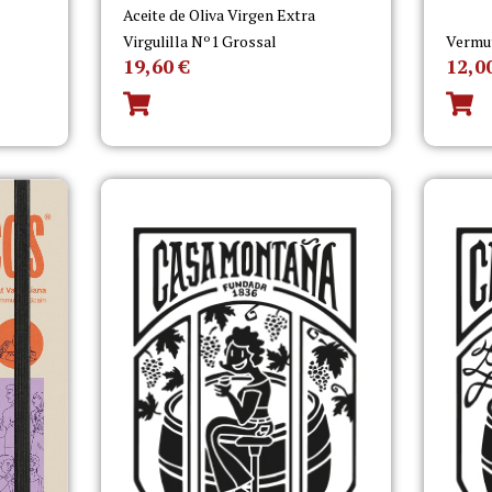
Aceite de Oliva Virgen Extra
Virgulilla Nº1 Grossal
Vermu
19,60
€
12,0