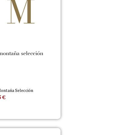
ontaña Selección
5
€