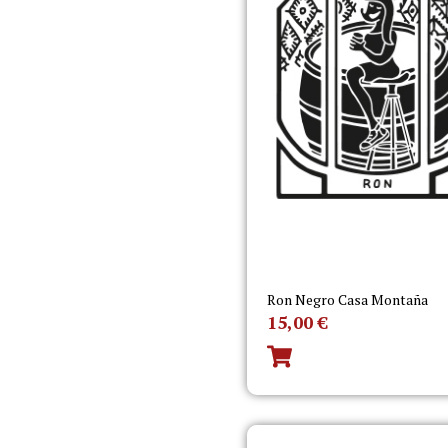
Ron Negro Casa Montaña
15,00
€