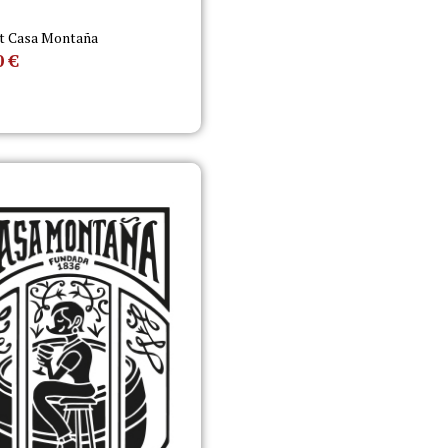
t Casa Montaña
0
€