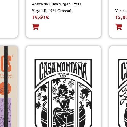
Aceite de Oliva Virgen Extra
Virgulilla Nº1 Grossal
Vermu
19,60
€
12,0