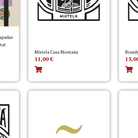
capadas
itat
Mistela Casa Montaña
Brand
11,00
€
15,0