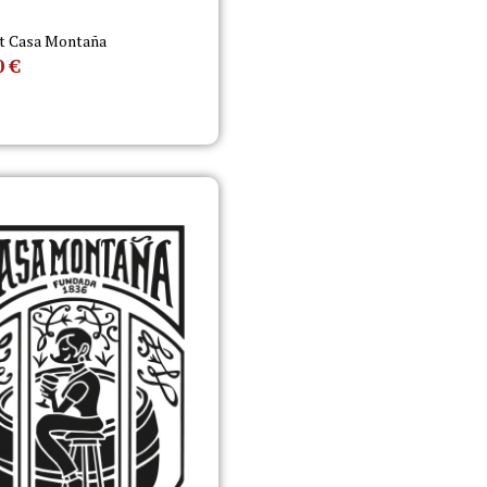
t Casa Montaña
0
€