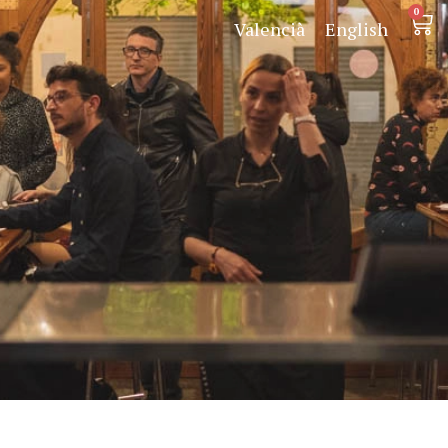
0
Valencià
English