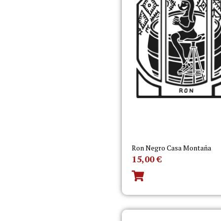
Ron Negro Casa Montaña
15,00
€