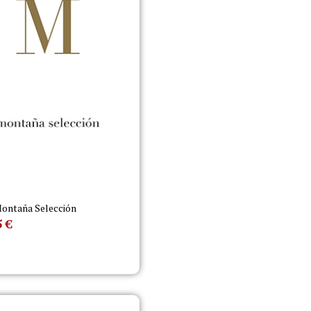
ontaña Selección
5
€