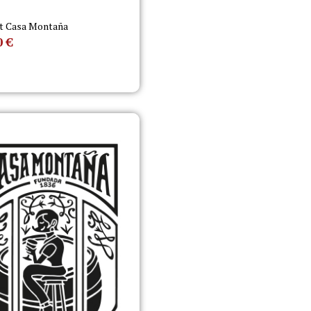
t Casa Montaña
0
€