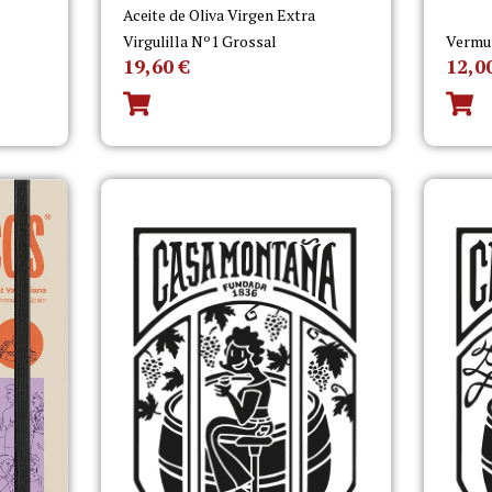
Aceite de Oliva Virgen Extra
Virgulilla Nº1 Grossal
Vermu
19,60
€
12,0