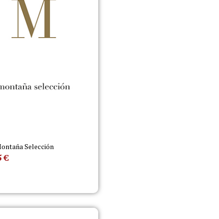
ontaña Selección
5
€