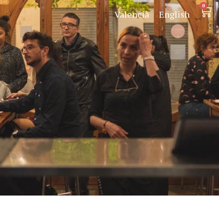
0
Valencià
English