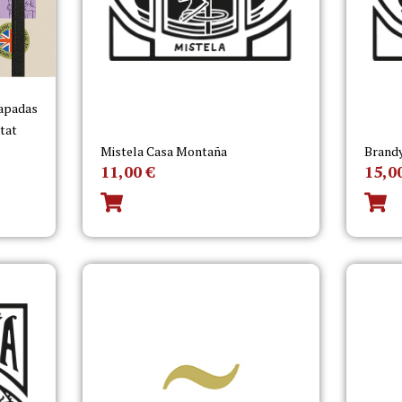
capadas
itat
Mistela Casa Montaña
Brand
11,00
€
15,0