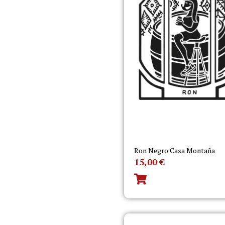
Ron Negro Casa Montaña
15,00
€