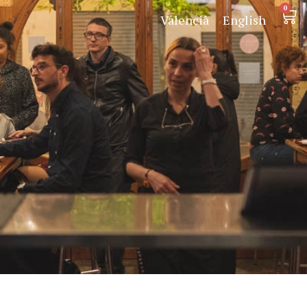
0
Valencià
English