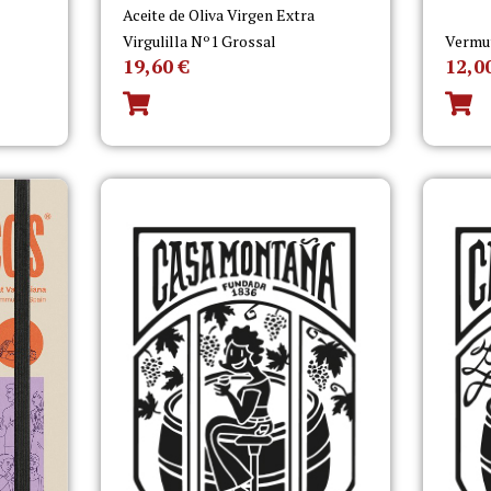
Aceite de Oliva Virgen Extra
Virgulilla Nº1 Grossal
Vermu
19,60
€
12,0