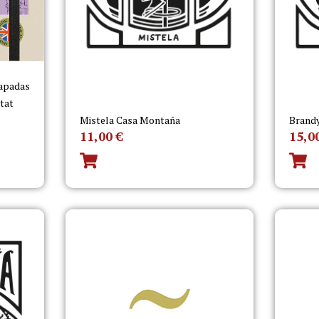
capadas
itat
Mistela Casa Montaña
Brand
11,00
€
15,0