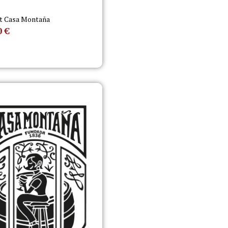
t Casa Montaña
0
€