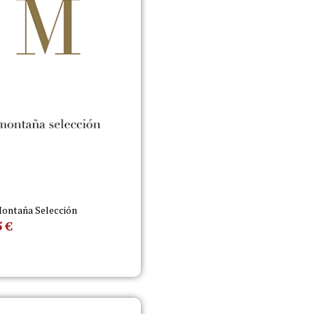
ontaña Selección
5
€