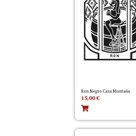
Ron Negro Casa Montaña
15,00
€