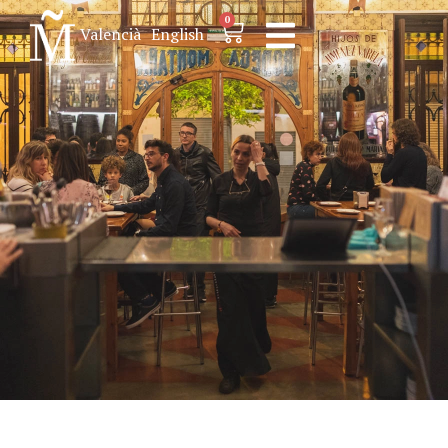
0
Valencià
English