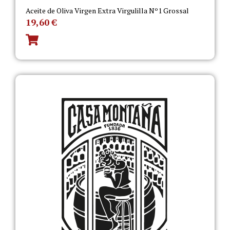
Aceite de Oliva Virgen Extra Virgulilla Nº1 Grossal
19,60
€