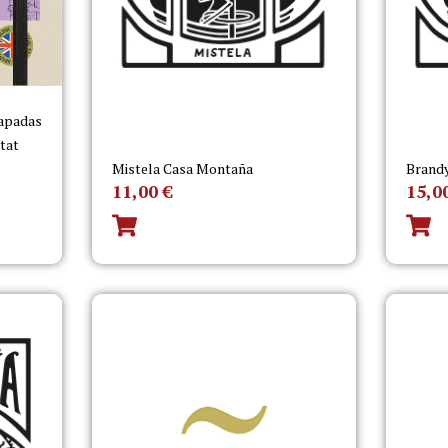
capadas
itat
Mistela Casa Montaña
Brand
11,00
€
15,0