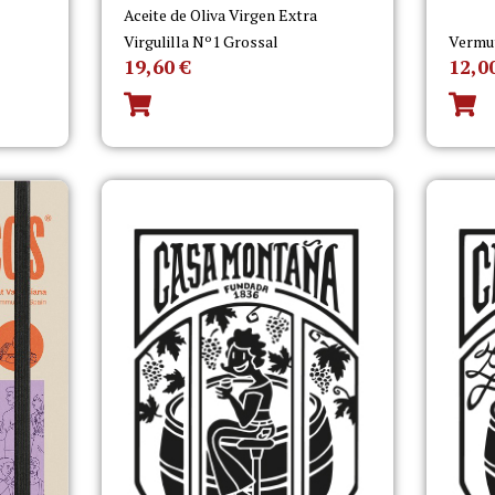
Aceite de Oliva Virgen Extra
Virgulilla Nº1 Grossal
Vermu
19,60
€
12,0