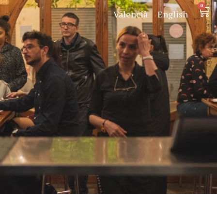
0
Valencià
English