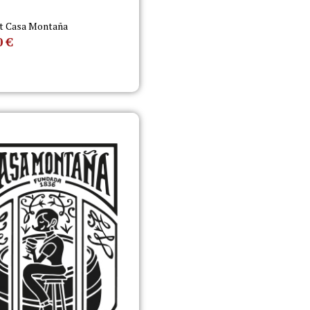
t Casa Montaña
0
€