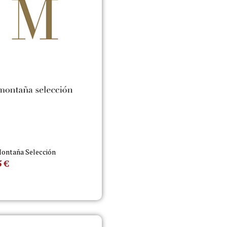
ontaña Selección
5
€