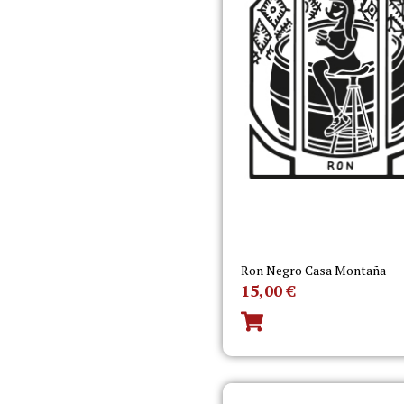
Ron Negro Casa Montaña
15,00
€