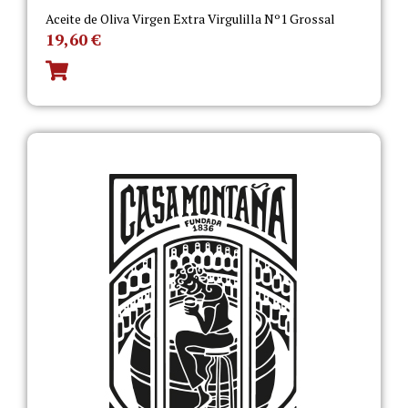
Aceite de Oliva Virgen Extra Virgulilla Nº1 Grossal
19,60
€