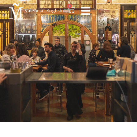
0
Valencià
English