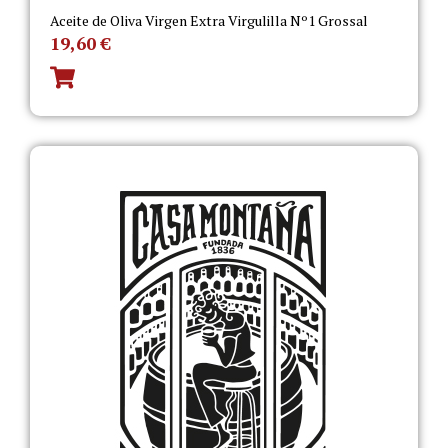
Aceite de Oliva Virgen Extra Virgulilla Nº1 Grossal
19,60
€