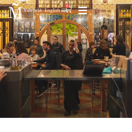
0
Valencià
English