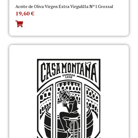
Aceite de Oliva Virgen Extra Virgulilla Nº1 Grossal
19,60
€