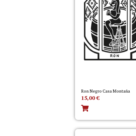
Ron Negro Casa Montaña
15,00
€