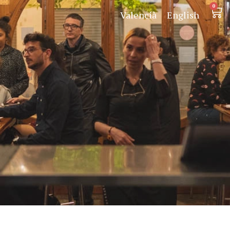
0
Valencià
English