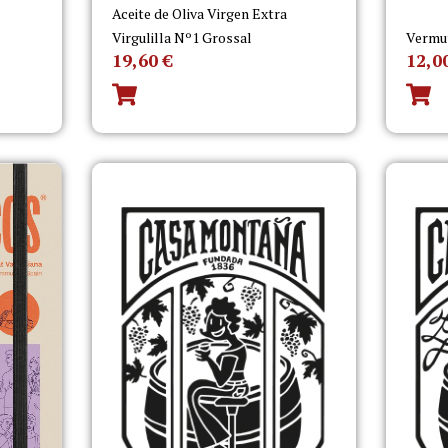
Aceite de Oliva Virgen Extra
Virgulilla Nº1 Grossal
Vermu
19,60
€
12,0