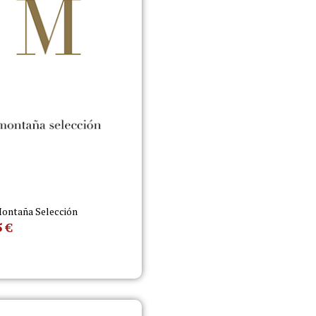
ontaña Selección
5
€