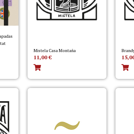
capadas
itat
Mistela Casa Montaña
Brand
11,00
€
15,0