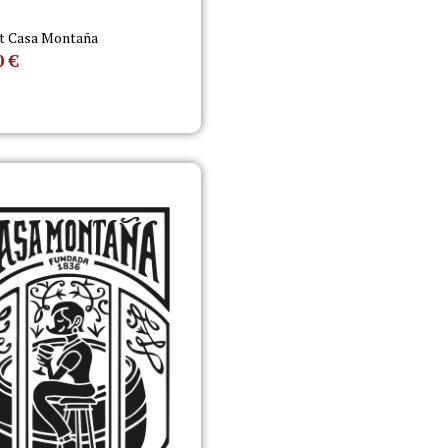
t Casa Montaña
0
€