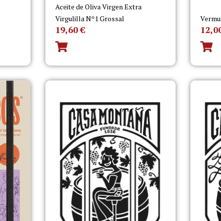
Aceite de Oliva Virgen Extra
Virgulilla Nº1 Grossal
Vermu
19,60
€
12,0