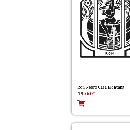
Ron Negro Casa Montaña
15,00
€