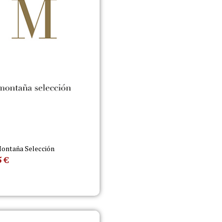
ontaña Selección
5
€