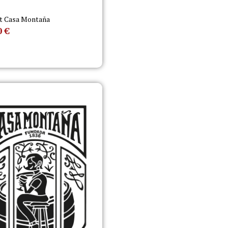
t Casa Montaña
0
€