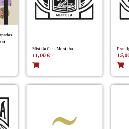
capadas
itat
Mistela Casa Montaña
Brand
11,00
€
15,0