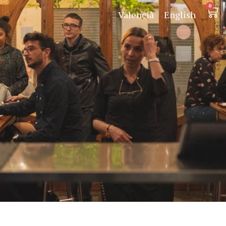
0
Valencià
English